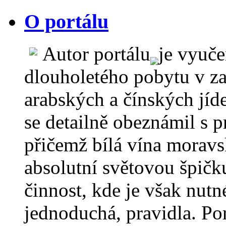
O portálu
Autor portálu
je vyuč
dlouholetého pobytu v za
arabských a čínských jíd
se detailně obeznámil s 
přičemž bílá vína moravs
absolutní světovou špičku
činnost, kde je však nutn
jednoduchá, pravidla. Por