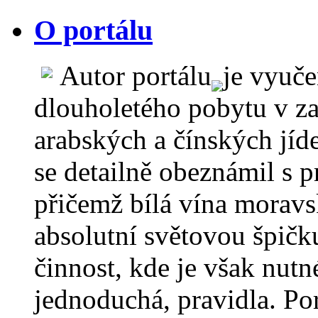
O portálu
Autor portálu
je vyuč
dlouholetého pobytu v za
arabských a čínských jíd
se detailně obeznámil s 
přičemž bílá vína moravs
absolutní světovou špičku
činnost, kde je však nutn
jednoduchá, pravidla. Por